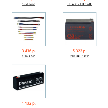
S-6-F2-260
F.ETALON FTE 12-80
3 436 р.
5 322 р.
S-70-8-500
CSB GPL 12120
1 132 р.