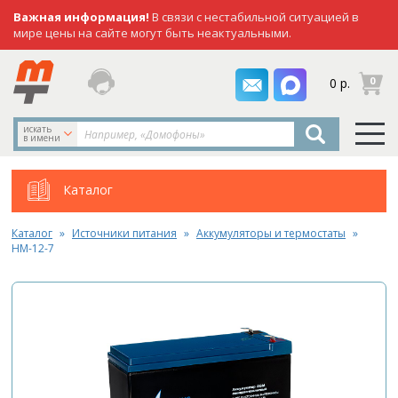
Важная информация!
В связи с нестабильной ситуацией в
мире цены на сайте могут быть неактуальными.
заказать
0
0 р.
звонок
искать
в имени
Каталог
Каталог
Источники питания
Аккумуляторы и термостаты
HM-12-7