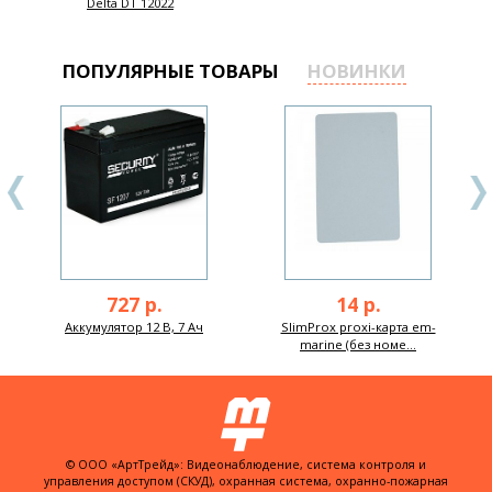
Delta DT 12022
ПОПУЛЯРНЫЕ ТОВАРЫ
НОВИНКИ
727 р.
14 р.
Аккумулятор 12 В, 7 Ач
SlimProx proxi-карта em-
marine (без номе...
© ООО «АртТрейд»: Видеонаблюдение, система контроля и
управления доступом (СКУД), охранная система, охранно-пожарная