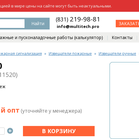
ацией в мире цены на сайте могут быть неактуальными.
219-98-81
(831)
Найти
ЗАКАЗАТ
info@multitech.pro
жные и пусконаладочные работы (калькулятор)
Контакты
жарная сигнализация
Извещатели пожарные
Извещатели ручные
0
11520)
беж
й опт
(уточняйте у менеджера)
+