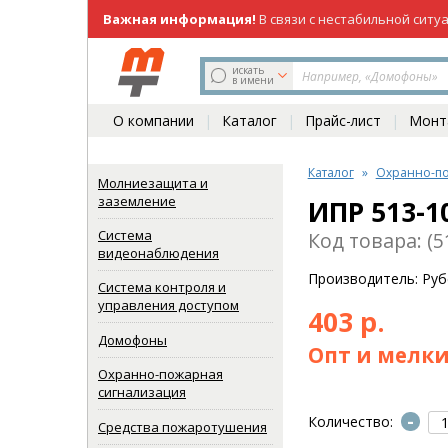
Важная информация!
В связи с нестабильной ситу
219-98-81
(831)
искать
в имени
О компании
Каталог
Прайс-лист
Монта
Каталог
Охранно-по
Молниезащита и
заземление
ИПР 513-1
Система
Код товара: (5
видеонаблюдения
Производитель: Ру
Система контроля и
управления доступом
403 р.
Домофоны
Опт и мелки
Охранно-пожарная
сигнализация
-
Количество:
Средства пожаротушения