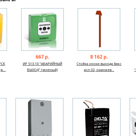
667 р.
8 162 р.
УСК
ИР 513-10 "АВАРИЙНЫЙ
Стойка кноки выхода Аякс
...
ВЫХОД" (зелёный)
исп.02, оранжев...
Next