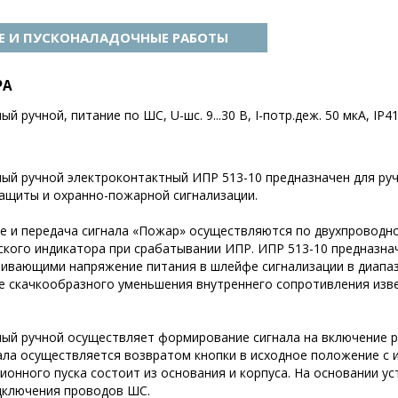
 И ПУСКОНАЛАДОЧНЫЕ РАБОТЫ
РА
ручной, питание по ШС, U-шс. 9...30 В, I-потр.деж. 50 мкА, IP41,
й ручной электроконтактный ИПР 513-10 предназначен для руч
ащиты и охранно-пожарной сигнализации.
ие и передача сигнала «Пожар» осуществляются по двухпроводн
кого индикатора при срабатывании ИПР. ИПР 513-10 предназн
ивающими напряжение питания в шлейфе сигнализации в диапаз
е скачкообразного уменьшения внутреннего сопротивления изв
й ручной осуществляет формирование сигнала на включение р
нала осуществляется возвратом кнопки в исходное положение с
ионного пуска состоит из основания и корпуса. На основании у
дключения проводов ШС.