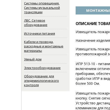
Системы оповещения.
Системы музыкальной
МОНТАЖНЫЕ
трансляции
ЛВС. Сетевое
ОПИСАНИЕ ТОВА
оборудование
Извещатель пожарный 
Источники питания
Назначение изделия
Кабели и провода,
расходные и монтажные
Извещатель пожарны
материалы
противопожарной з
Умный дом
ИПР 513-10 - питан
Электрооборудование
включением оптичес
приборами, обеспеч
Оборудование для
сработки ИПР в вид
эпидемиологического
более 500 Ом.
контроля
Извещатель пожарны
кнопку. Снятие сиг
Устройство дистанц
клеммником для по