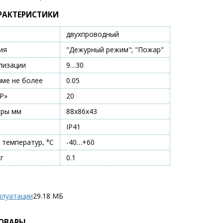
РАКТЕРИСТИКИ
двухпроводный
ия
"Дежурный режим"; "Пожар"
лизации
9…30
име не более
0.05
Р»
20
еры мм
88х86х43
IP41
 температур, °С
-40…+60
г
0.1
плуатации
29.18 МБ
ОВАРЫ