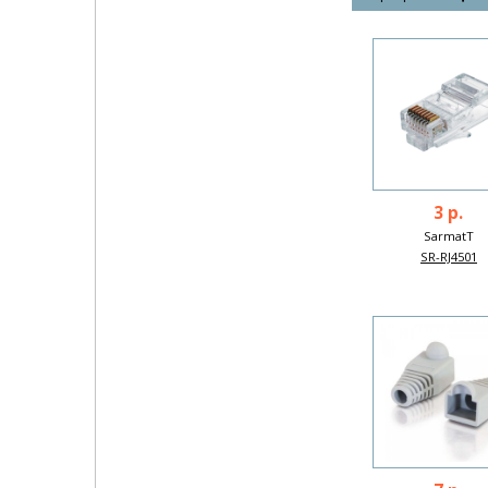
3 р.
SarmatT
SR-RJ4501