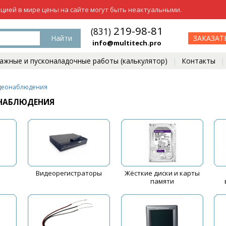
ацией в мире цены на сайте могут быть неактуальными.
219-98-81
(831)
Найти
ЗАКАЗАТ
info@multitech.pro
жные и пусконаладочные работы (калькулятор)
Контакты
деонаблюдения
НАБЛЮДЕНИЯ
Видеорегистраторы
Жёсткие диски и карты
памяти