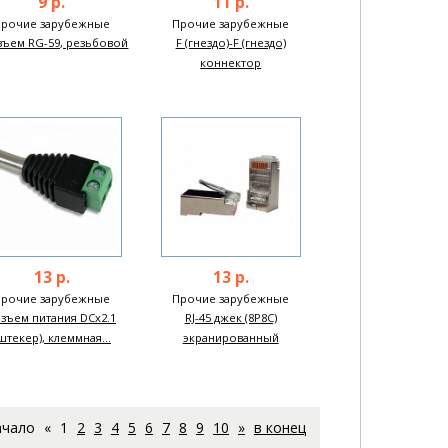
9 р.
11 р.
Прочие зарубежные
Прочие зарубежные
зъем RG-59, резьбовой
F (гнездо)-F (гнездо)
коннектор
13 р.
13 р.
Прочие зарубежные
Прочие зарубежные
азъем питания DCx2.1
RJ-45 джек (8P8C)
штекер), клеммная...
экранированный
ачало
«
1
2
3
4
5
6
7
8
9
10
»
в конец