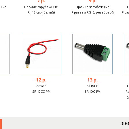
7 р.
9 р.
жные
Прочие зарубежные
Прочие зарубежные
RJ-45-cap (белый)
F разъем RG-6, резьбовой
F ра
12 р.
13 р.
SarmatT
SLINEX
SR-JDCC-PP
SR-JDC-PV
Р
(
в н