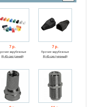
7 р.
7 р.
Прочие зарубежные
Прочие зарубежные
RJ-45-cap (синий)
RJ-45-cap (черный)