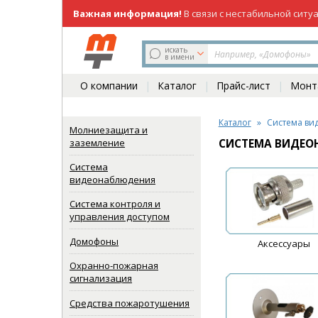
Важная информация!
В связи с нестабильной ситу
219-98-81
(831)
искать
в имени
О компании
Каталог
Прайс-лист
Монта
Каталог
Система ви
Молниезащита и
заземление
СИСТЕМА ВИДЕО
Система
видеонаблюдения
Система контроля и
управления доступом
Домофоны
Аксессуары
Охранно-пожарная
сигнализация
Средства пожаротушения