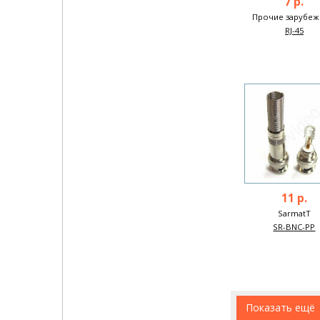
7 р.
Прочие зарубе
RJ-45
11 р.
SarmatT
SR-BNC-PP
Показать ещё