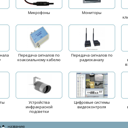
Микрофоны
Мониторы
кл
гнала
Передача сигналов по
Передача сигналов по
у
коаксиальному кабелю
радиоканалу
в
иты
Устройства
Цифровые системы
инфракрасной
видеоконтроля
подсветки
е
названию