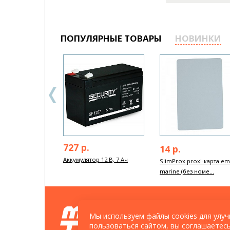
ПОПУЛЯРНЫЕ ТОВАРЫ
НОВИНКИ
727 р.
14 р.
Аккумулятор 12 В, 7 Ач
SlimProx proxi-карта em
marine (без номе...
© ООО «АртТрейд»: Видеонаблюдение, с
Мы используем файлы cookies для улуч
и управления доступом (СКУД), охранная 
охранно-пожарная сигнализация (ОПС), 
пользоваться сайтом, вы соглашаетес