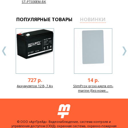
ST-PT030EM-BK
ПОПУЛЯРНЫЕ ТОВАРЫ
НОВИНКИ
727 р.
14 р.
Аккумулятор 12 В, 7 Ач
SlimProx proxi-карта em-
marine (без номе...
© ООО «АртТрейд»: Видеонаблюдение, система контроля и
управления доступом (СКУД), охранная система, охранно-пожарная