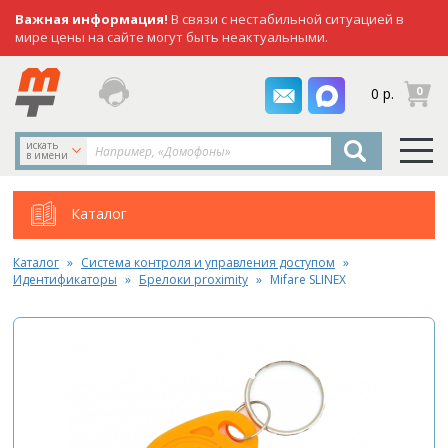
Важная информация!
В связи с нестабильной ситуацией в
мире цены на сайте могут быть неактуальными.
заказать
0
0 р.
звонок
искать
в имени
Каталог
Каталог
Система контроля и управления доступом
Идентификаторы
Брелоки proximity
Mifare SLINEX