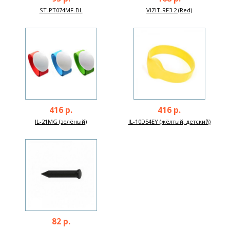
ST-PT074MF-BL
VIZIT-RF3.2 (Red)
416 р.
416 р.
IL-21MG (зелёный)
IL-10D54EY (жёлтый, детский)
82 р.