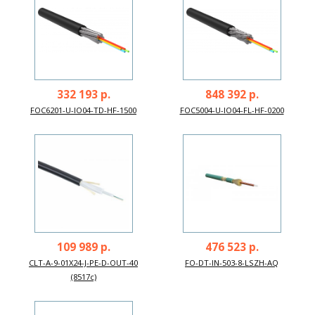
332 193 р.
848 392 р.
FOC6201-U-IO04-TD-HF-1500
FOC5004-U-IO04-FL-HF-0200
109 989 р.
476 523 р.
CLT-A-9-01X24-J-PE-D-OUT-40
FO-DT-IN-503-8-LSZH-AQ
(8517c)