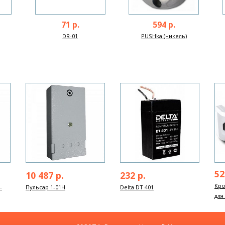
71 р.
594 р.
DR-01
PUSHka (никель)
Next
52
10 487 р.
232 р.
Кр
-
Пульсар 1-01Н
Delta DT 401
для