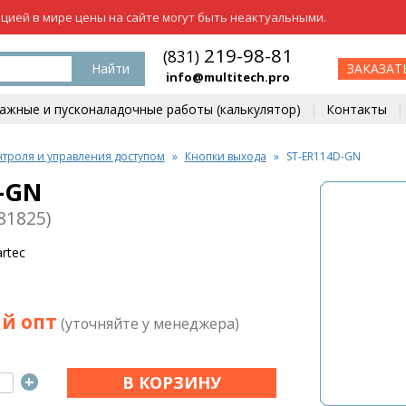
ацией в мире цены на сайте могут быть неактуальными.
219-98-81
(831)
Найти
ЗАКАЗАТ
info@multitech.pro
жные и пусконаладочные работы (калькулятор)
Контакты
нтроля и управления доступом
Кнопки выхода
ST-ER114D-GN
-GN
81825)
rtec
й опт
(уточняйте у менеджера)
+