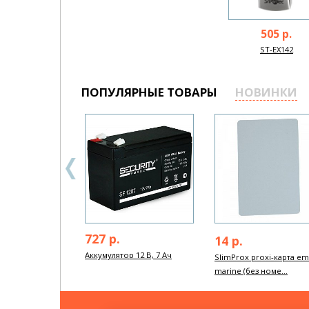
505 р.
ST-EX142
ПОПУЛЯРНЫЕ ТОВАРЫ
НОВИНКИ
727 р.
14 р.
Аккумулятор 12 В, 7 Ач
SlimProx proxi-карта em
marine (без номе...