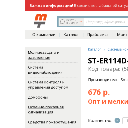
Важная информация!
В связи с нестабильной ситу
219-98-81
(831)
искать
в имени
О компании
Каталог
Прайс-лист
Монта
Каталог
Система ко
Молниезащита и
заземление
ST-ER114D
Система
Код товара: (5
видеонаблюдения
Производитель: Sma
Система контроля и
управления доступом
676 р.
Домофоны
Опт и мелки
Охранно-пожарная
сигнализация
-
Количество:
Средства пожаротушения