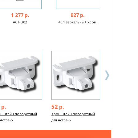
1 277 р.
927 р.
ACT-B02
40.1 зеркальный хром
 р.
52 р.
2 340 р.
онштейн поворотный
Кронштейн поворотный
Аккумулятор 12 В
 Астра-5
для Астра-5