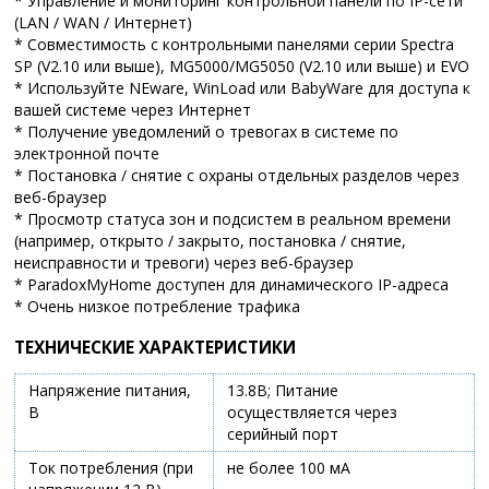
* Управление и мониторинг контрольной панели по IP-сети
(LAN / WAN / Интернет)
* Совместимость с контрольными панелями серии Spectra
SP (V2.10 или выше), MG5000/MG5050 (V2.10 или выше) и EVO
* Используйте NEware, WinLoad или BabyWare для доступа к
вашей системе через Интернет
* Получение уведомлений о тревогах в системе по
электронной почте
* Постановка / снятие с охраны отдельных разделов через
веб-браузер
* Просмотр статуса зон и подсистем в реальном времени
(например, открыто / закрыто, постановка / снятие,
неисправности и тревоги) через веб-браузер
* ParadoxMyHome доступен для динамического IP-адреса
* Очень низкое потребление трафика
ТЕХНИЧЕСКИЕ ХАРАКТЕРИСТИКИ
Напряжение питания,
13.8В; Питание
В
осуществляется через
серийный порт
Ток потребления (при
не более 100 мА