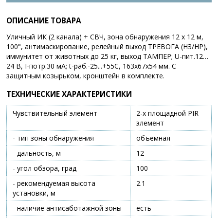
ОПИСАНИЕ ТОВАРА
Уличный ИК (2 канала) + СВЧ, зона обнаружения 12 х 12 м,
100°, антимаскирование, релейный выход ТРЕВОГА (НЗ/НР),
иммунитет от животных до 25 кг, выход ТАМПЕР; U-пит.12…
24 В, I-потр.30 мА; t-раб.-25...+55С, 163х67х54 мм. С
защитным козырьком, кронштейн в комплекте.
ТЕХНИЧЕСКИЕ ХАРАКТЕРИСТИКИ
Чувствительный элемент
2-х площадной PIR
элемент
- тип зоны обнаружения
объемная
- дальность, м
12
- угол обзора, град
100
- рекомендуемая высота
2.1
установки, м
- наличие антисаботажной зоны
есть