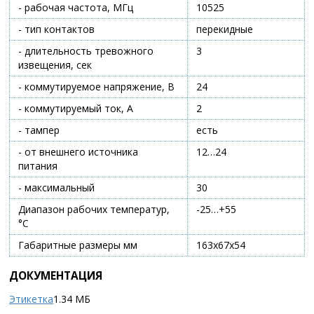
- рабочая частота, МГц
10525
- тип контактов
перекидные
- длительность тревожного
3
извещения, сек
- коммутируемое напряжение, В
24
- коммутируемый ток, А
2
- тампер
есть
- от внешнего источника
12…24
питания
- максимальный
30
Диапазон рабочих температур,
-25…+55
°С
Габаритные размеры мм
163х67х54
ДОКУМЕНТАЦИЯ
Этикетка
1.34 МБ