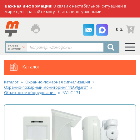
Важная информация!
В связи с нестабильной ситуацией в
мире цены на сайте могут быть неактуальными.
заказать
0
0 р.
звонок
искать
в имени
Каталог
Каталог
Охранно-пожарная сигнализация
Охранно-пожарный мониторинг "NAVIgard"
Объектовое оборудование
NV LC-171