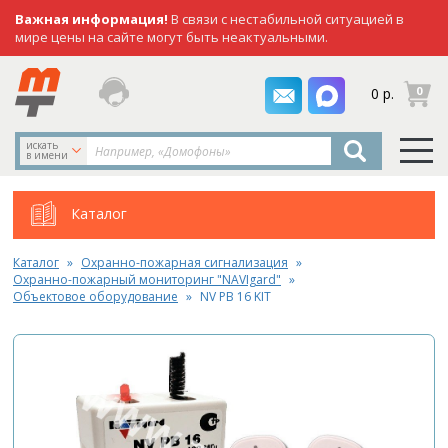
Важная информация!
В связи с нестабильной ситуацией в
мире цены на сайте могут быть неактуальными.
заказать
0
0 р.
звонок
искать
в имени
Каталог
Каталог
Охранно-пожарная сигнализация
Охранно-пожарный мониторинг "NAVIgard"
Объектовое оборудование
NV PB 16 KIT