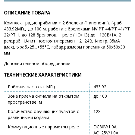
ОПИСАНИЕ ТОВАРА
Комплект радиоприёмник + 2 брелока (1 кнопочн.), f-раб.
433.92МГц, до 100 м, работа с брелоками NV PT 44/PT 41/PT
22/PT 1, до 128 брелоков, 1 реле (НО/НЗ) до ~120В/1А, 2
реж.раб., U-пит. постоян./перемен. 12...24В, I-потр. 35мА
(мах), t-раб.-25...+55°C, габар.размеры приёмника 50х50х30
мм
Дополнительное оборудование
ТЕХНИЧЕСКИЕ ХАРАКТЕРИСТИКИ
Рабочая частота, МГц
433.92
Зона приёма сигнала на открытом
до 100
пространстве, м
Количество обучающих пультов с
128
различными кодами
Коммутационные параметры реле
DC30V/1.0A;
AC125V/1.0A