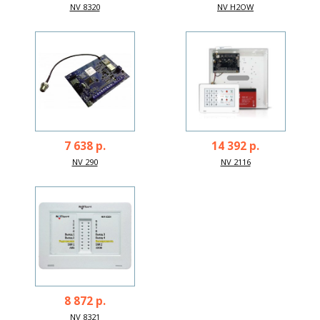
NV 8320
NV H2OW
7 638 р.
14 392 р.
NV 290
NV 2116
8 872 р.
NV 8321