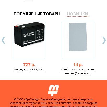
ПОПУЛЯРНЫЕ ТОВАРЫ
НОВИНКИ
727 р.
14 р.
Аккумулятор 12 В, 7 Ач
SlimProx proxi-карта em-
marine (без номе...
© ООО «АртТрейд»: Видеонаблюдение, система контроля и
управления доступом (СКУД), охранная система, охранно-пожарная
сигнализация (ОПС), система оповещения, ЛВС и Спутниковое ТВ в