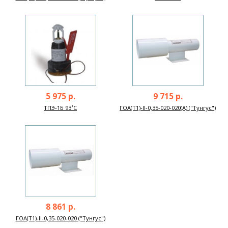
5 975 р.
9 715 р.
ТПЭ-1Б 93˚C
ГОА(Т1)-II-0,35-020-020(А) ("Тунгус")
8 861 р.
ГОА(Т1)-II-0,35-020-020 ("Тунгус")