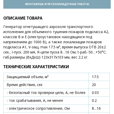
МОНТАЖНЫЕ И ПУСКОНАЛАДОЧНЫЕ РАБОТЫ
ОПИСАНИЕ ТОВАРА
Генератор огнетушащего аэрозоля транспортного
исполнения для объемного тушения пожаров подкласса А2,
классов В и Е (электроустановок находящихся под
напряжением до 1000 В), а также локализации пожаров
подкласса А1, V-защ. max 17.5 м³, время выпуска ОТВ 20±2
сек., I-пуск. 200 мА, R-цепи пуска 8…16 Ом, t-раб.-50…+50°С;
габ.размеры (ВхДхШ) 123х317х103 мм, вес 2.2 кг.
ТЕХНИЧЕСКИЕ ХАРАКТЕРИСТИКИ
Защищаемый объем, м³
17.5
Время действия, сек
20
- безопасный ток проверки цепи, А, не более
0.03
- ток срабатывания, А, не менее
0.2
- электрическое сопротивление, Ом
8…16