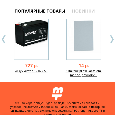
ПОПУЛЯРНЫЕ ТОВАРЫ
НОВИНКИ
727 р.
14 р.
Аккумулятор 12 В, 7 Ач
SlimProx proxi-карта em-
marine (без номе...
© ООО «АртТрейд»: Видеонаблюдение, система контроля и
управления доступом (СКУД), охранная система, охранно-пожарная
сигнализация (ОПС), система оповещения, ЛВС и Спутниковое ТВ в
Нижнем Новгороде.