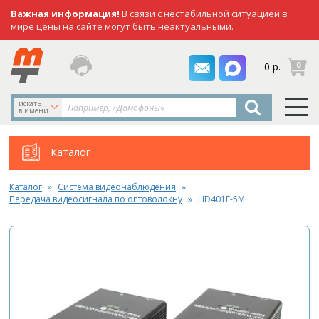
Важная информация!
В связи с нестабильной ситуацией в
мире цены на сайте могут быть неактуальными.
заказать
0
0 р.
звонок
искать
в имени
Каталог
Каталог
Система видеонаблюдения
Передача видеосигнала по оптоволокну
HD401F-5M