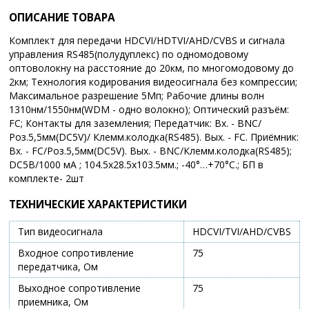
ОПИСАНИЕ ТОВАРА
Комплект для передачи HDCVI/HDTVI/AHD/CVBS и сигнала
управления RS485(полудуплекс) по одномодовому
оптоволокну на расстояние до 20км, по многомодовому до
2км; Технология кодирования видеосигнала без компрессии;
Максимальное разрешение 5Мп; Рабочие длины волн
1310нм/1550нм(WDM - одно волокно); Оптический разъём:
FC; Контакты для заземления; Передатчик: Вх. - BNC/
Роз.5,5мм(DC5V)/ Клемм.колодка(RS485). Вых. - FC. Приёмник:
Вх. - FC/Роз.5,5мм(DC5V). Вых. - BNC/Клемм.колодка(RS485);
DC5В/1000 мА ; 104.5x28.5x103.5мм.; -40°…+70°C.; БП в
комплекте- 2шт
ТЕХНИЧЕСКИЕ ХАРАКТЕРИСТИКИ
Тип видеосигнала
HDCVI/TVI/AHD/CVBS
Входное сопротивление
75
передатчика, Ом
Выходное сопротивление
75
приемника, Ом