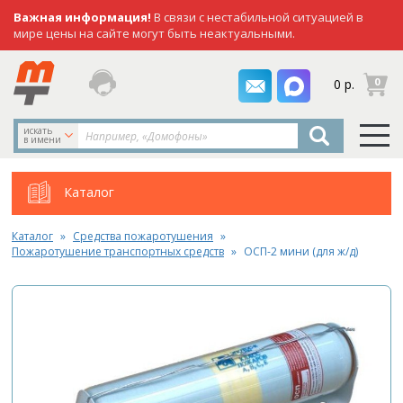
Важная информация!
В связи с нестабильной ситуацией в
мире цены на сайте могут быть неактуальными.
заказать
0
0 р.
звонок
искать
в имени
Каталог
Каталог
Средства пожаротушения
Пожаротушение транспортных средств
ОСП-2 мини (для ж/д)