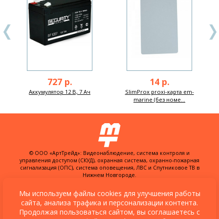
727 р.
14 р.
Аккумулятор 12 В, 7 Ач
SlimProx proxi-карта em-
marine (без номе...
© ООО «АртТрейд»: Видеонаблюдение, система контроля и
управления доступом (СКУД), охранная система, охранно-пожарная
сигнализация (ОПС), система оповещения, ЛВС и Спутниковое ТВ в
Нижнем Новгороде.
603074, Россия, г. Нижний Новгород,
ул. Куйбышева, д. 30Б, офис 22
Мы используем файлы cookies для улучшения работы
сайта, анализа трафика и персонализации контента.
Разработка сайта:
XSite.PRO
и
Студия
Продолжая пользоваться сайтом, вы соглашаетесь с