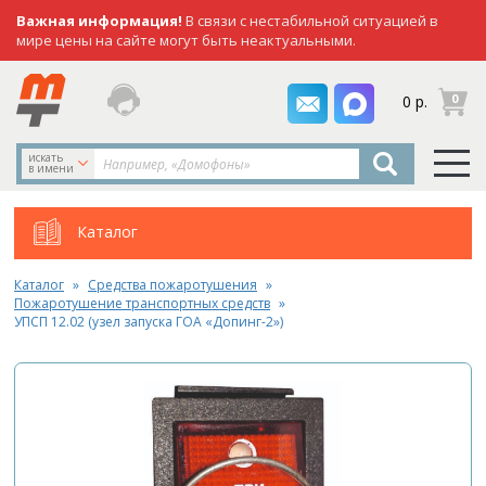
Важная информация!
В связи с нестабильной ситуацией в
мире цены на сайте могут быть неактуальными.
заказать
0
0 р.
звонок
искать
в имени
Каталог
Каталог
Средства пожаротушения
Пожаротушение транспортных средств
УПСП 12.02 (узел запуска ГОА «Допинг-2»)