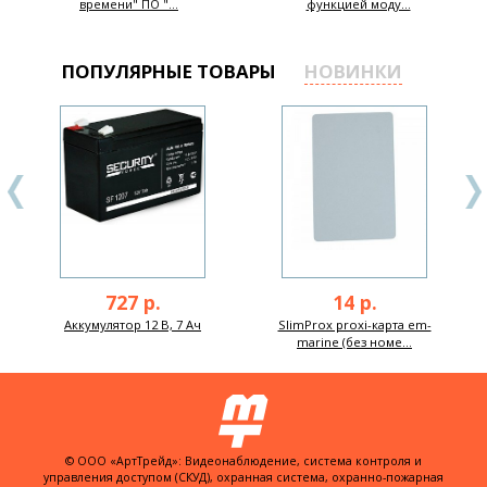
времени" ПО "...
функцией моду...
ПОПУЛЯРНЫЕ ТОВАРЫ
НОВИНКИ
727 р.
14 р.
Аккумулятор 12 В, 7 Ач
SlimProx proxi-карта em-
marine (без номе...
© ООО «АртТрейд»: Видеонаблюдение, система контроля и
управления доступом (СКУД), охранная система, охранно-пожарная