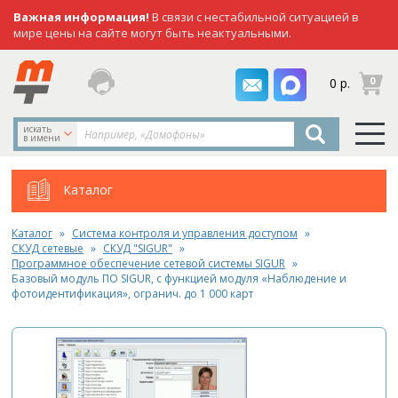
Важная информация!
В связи с нестабильной ситуацией в
мире цены на сайте могут быть неактуальными.
заказать
0
0 р.
звонок
искать
в имени
Каталог
Каталог
Система контроля и управления доступом
СКУД сетевые
СКУД "SIGUR"
Программное обеспечение сетевой системы SIGUR
Базовый модуль ПО SIGUR, с функцией модуля «Наблюдение и
фотоидентификация», огранич. до 1 000 карт