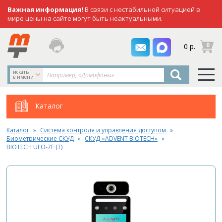
Важная информация!
В связи с нестабильной ситуацией в
мире цены на сайте могут быть неактуальными.
заказать
0
0 р.
звонок
искать
в имени
Каталог
Каталог
Система контроля и управления доступом
Биометрические СКУД
СКУД «ADVENT BIOTECH»
BIOTECH UFO-7F (T)