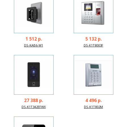
1 512 р.
5 132 р.
DS-KAB6-W1
DS-K1T8003F
27 388 р.
4 496 р.
DS-K1T342EFWX
DS-K1T802M