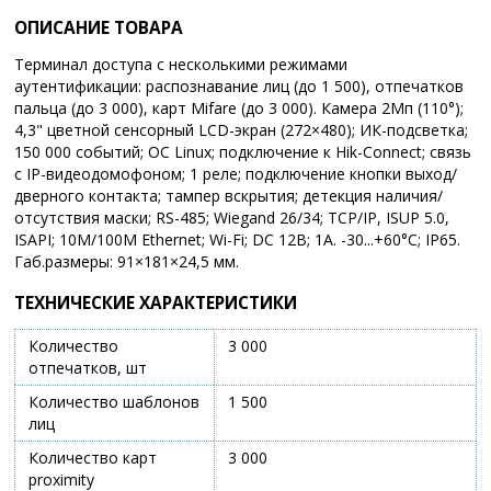
ОПИСАНИЕ ТОВАРА
Терминал доступа с несколькими режимами
аутентификации: распознавание лиц (до 1 500), отпечатков
пальца (до 3 000), карт Mifare (до 3 000). Камера 2Мп (110°);
4,3" цветной сенсорный LCD-экран (272×480); ИК-подсветка;
150 000 событий; ОС Linux; подключение к Hik-Connect; связь
с IP-видеодомофоном; 1 реле; подключение кнопки выход/
дверного контакта; тампер вскрытия; детекция наличия/
отсутствия маски; RS-485; Wiegand 26/34; TCP/IP, ISUP 5.0,
ISAPI; 10M/100M Ethernet; Wi-Fi; DC 12В; 1А. -30...+60°C; IP65.
Габ.размеры: 91×181×24,5 мм.
ТЕХНИЧЕСКИЕ ХАРАКТЕРИСТИКИ
Количество
3 000
отпечатков, шт
Количество шаблонов
1 500
лиц
Количество карт
3 000
proximity