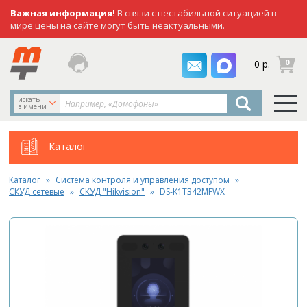
Важная информация!
В связи с нестабильной ситуацией в
мире цены на сайте могут быть неактуальными.
заказать
0
0 р.
звонок
искать
в имени
Каталог
Каталог
Система контроля и управления доступом
СКУД сетевые
СКУД "Hikvision"
DS-K1T342MFWX