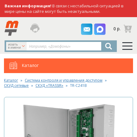
Важная информация!
В связи с нестабильной ситуацией в
мире цены на сайте могут быть неактуальными.
заказать
0
0 р.
звонок
искать
в имени
Каталог
Каталог
Система контроля и управления доступом
СКУД сетевые
СКУД «TRASSIR»
TR-C241B