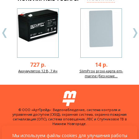
727 р.
14 р.
Аккумулятор 12 В, 7 Ач
SlimProx proxi-карта em-
marine (без номе...
© ООО «АртТрейд»: Видеонаблюдение, система контроля и
управления доступом (СКУД), охранная система, охранно-пожарная
сигнализация (ОПС), система оповещения, ЛВС и Спутниковое ТВ в
Нижнем Новгороде.
603074, Россия, г. Нижний Новгород,
ул. Куйбышева, д. 30Б, офис 22
Мы используем файлы cookies для улучшения работы