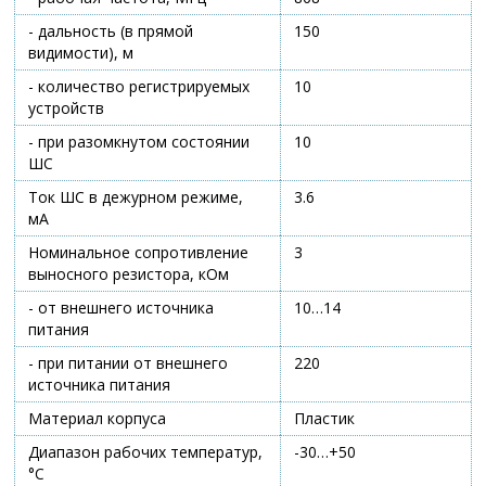
- дальность (в прямой
150
видимости), м
- количество регистрируемых
10
устройств
- при разомкнутом состоянии
10
ШС
Ток ШС в дежурном режиме,
3.6
мА
Номинальное сопротивление
3
выносного резистора, кОм
- от внешнего источника
10…14
питания
- при питании от внешнего
220
источника питания
Материал корпуса
Пластик
Диапазон рабочих температур,
-30…+50
°С