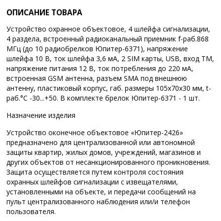
ОПИСАНИЕ ТОВАРА
Устройство охранное объектовое, 4 шлейфа сигнализации,
4 раздела, встроенный радиоканальный приемник f-раб.868
МГц (до 10 радиобрелков Юпитер-6371), напряжение
шлейфа 10 В, ток шлейфа 3,6 мА, 2 SIM карты, USB, вход ТМ,
напряжение питания 12 В, ток потребления до 220 мА,
встроенная GSM антенна, разъем SMA под внешнюю
антенну, пластиковый корпус, габ. размеры 105х70х30 мм, t-
раб.°C -30...+50. В комплекте брелок Юпитер-6371 - 1 шт.
Назначение изделия
Устройство оконечное объектовое «Юпитер-2426»
предназначено для централизованной или автономной
защиты квартир, жилых домов, учреждений, магазинов и
других объектов от несанкционированного проникновения.
Защита осуществляется путем контроля состояния
охранных шлейфов сигнализации с извещателями,
установленными на объекте, и передачи сообщений на
пульт централизованного наблюдения или/и телефон
пользователя.