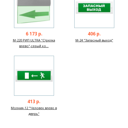
6 173 р.
406 р.
М-220 РИП ULTRA "Стрелка
М-24 "Запасный выход"
влево",серый ко...
413 р.
Молния-12 "Человек влево в
дверь"