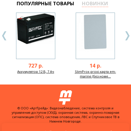
ПОПУЛЯРНЫЕ ТОВАРЫ
НОВИНКИ
727 р.
14 р.
Аккумулятор 12 В, 7 Ач
SlimProx proxi-карта em-
marine (без номе...
© ООО «АртТрейд»: Видеонаблюдение, система контроля и
управления доступом (СКУД), охранная система, охранно-пожарная
сигнализация (ОПС), система оповещения, ЛВС и Спутниковое ТВ в
Нижнем Новгороде.
603074, Россия, г. Нижний Новгород,