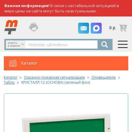
Важная информация!
В связи с нестабильной ситуацией в
мире цены на сайте могут быть неактуальными.
заказать
0
0 р.
звонок
искать
в имени
Каталог
Каталог
Охранно-пожарная сигнализация
Оповещатели
Табло
КРИСТАЛЛ-12 (ОСНОВА) (зеленый фон)