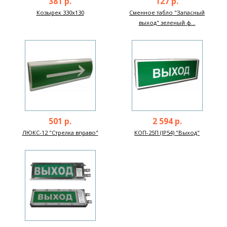
381 р.
127 р.
Козырек 330х130
Сменное табло "Запасный
выход" зеленый ф...
501 р.
2 594 р.
ЛЮКС-12 "Стрелка вправо"
КОП-25П (IP54) "Выход"