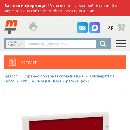
Важная информация!
В связи с нестабильной ситуацией в
мире цены на сайте могут быть неактуальными.
заказать
0
0 р.
звонок
искать
в имени
Каталог
Каталог
Охранно-пожарная сигнализация
Оповещатели
Табло
КРИСТАЛЛ-24 (ОСНОВА) (красный фон)