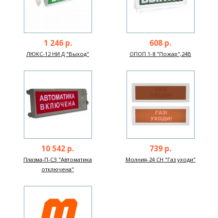
1 246 р.
608 р.
ЛЮКС-12 НИ Д "Выход"
ОПОП 1-8 "Пожар",24В
10 542 р.
739 р.
Плазма-П-СЗ "Автоматика
Молния-24 СН "Газ уходи"
отключена"