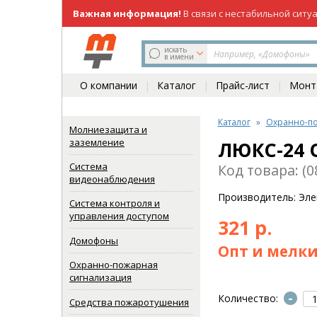
Важная информация!
В связи с нестабильной ситу
219-98-81
(831)
искать
в имени
О компании
Каталог
Прайс-лист
Монта
Каталог
Охранно-по
Молниезащита и
заземление
ЛЮКС-24
Система
Код товара: (0
видеонаблюдения
Производитель: Эле
Система контроля и
управления доступом
321 р.
Домофоны
Опт и мелки
Охранно-пожарная
сигнализация
-
Количество:
Средства пожаротушения