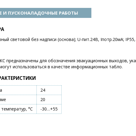
 И ПУСКОНАЛАДОЧНЫЕ РАБОТЫ
РА
й световой без надписи (основа); U-пит.24В, Iпотр.20мА; IP55, t
С предназначены для обозначения эвакуационных выходов, ука
 могут использоваться в качестве информационных табло.
РАКТЕРИСТИКИ
а
24
име
20
 температур, °С
-30…+55