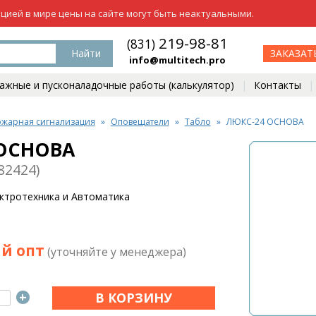
ацией в мире цены на сайте могут быть неактуальными.
219-98-81
(831)
Найти
ЗАКАЗАТ
info@multitech.pro
жные и пусконаладочные работы (калькулятор)
Контакты
жарная сигнализация
Оповещатели
Табло
ЛЮКС-24 ОСНОВА
 ОСНОВА
82424)
ктротехника и Автоматика
й опт
(уточняйте у менеджера)
+