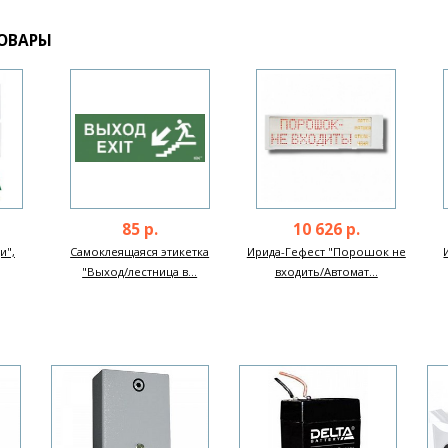
ОВАРЫ
85 р.
10 626 р.
и",
Самоклеящаяся этикетка
Ирида-Гефест "Порошок не
"Выход/лестница в...
входить/Автомат...
Next