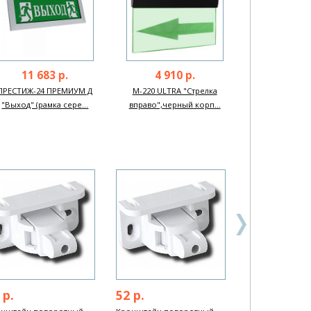
11 683 р.
4 910 р.
ПРЕСТИЖ-24 ПРЕМИУМ Д
М-220 ULTRA "Стрелка
"Выход" (рамка сере...
вправо",черный корп...
 р.
52 р.
2 340 р.