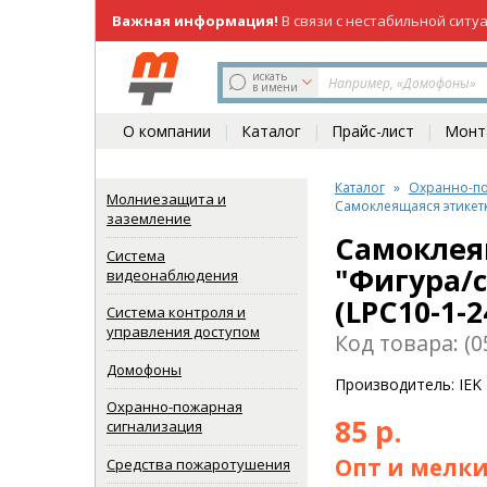
Важная информация!
В связи с нестабильной ситу
219-98-81
(831)
искать
в имени
О компании
Каталог
Прайс-лист
Монта
Каталог
Охранно-по
Молниезащита и
Самоклеящаяся этикетк
заземление
Самоклея
Система
"Фигура/с
видеонаблюдения
(LPC10-1-
Система контроля и
управления доступом
Код товара: (0
Домофоны
Производитель: IEK
Охранно-пожарная
85 р.
сигнализация
Опт и мелки
Средства пожаротушения