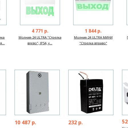
4 771 р.
1 844 р.
ика
Молния-24 ULTRA "Стрелка
Молния-24 ULTRA МИНИ
...
влево", IP54, у...
"Стрелка вправо"
Next
52
10 487 р.
232 р.