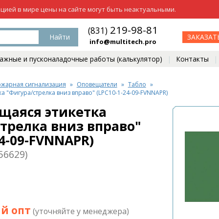
ацией в мире цены на сайте могут быть неактуальными.
219-98-81
(831)
Найти
ЗАКАЗАТ
info@multitech.pro
жные и пусконаладочные работы (калькулятор)
Контакты
жарная сигнализация
Оповещатели
Табло
а "Фигура/стрелка вниз вправо" (LPC10-1-24-09-FVNNAPR)
щаяся этикетка
трелка вниз вправо"
24-09-FVNNAPR)
56629)
й опт
(уточняйте у менеджера)