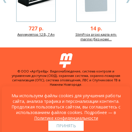
727 р.
14 р.
Аккумулятор 12 В, 7 Ач
SlimProx proxi-карта em-
marine (без номе...
© ООО «АртТрейд»: Видеонаблюдение, система контроля и
управления доступом (СКУД), охранная система, охранно-пожарная
сигнализация (ОПС), система оповещения, ЛВС и Спутниковое ТВ в
Нижнем Новгороде.
603074, Россия, г. Нижний Новгород,
ул. Куйбышева, д. 30Б, офис 22
Мы используем файлы cookies для улучшения работы
сайта, анализа трафика и персонализации контента.
Разработка сайта:
XSite.PRO
и
Студия
Продолжая пользоваться сайтом, вы соглашаетесь с
«Протон»
использованием файлов cookies. Подробнее — в
Политика конфиденциальности
Политике конфиденциальности
Согласие на обработку персональных
данных
ПРИНЯТЬ
Политика обработки персональных данных