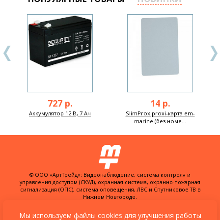
727 р.
14 р.
Аккумулятор 12 В, 7 Ач
SlimProx proxi-карта em-
marine (без номе...
© ООО «АртТрейд»: Видеонаблюдение, система контроля и
управления доступом (СКУД), охранная система, охранно-пожарная
сигнализация (ОПС), система оповещения, ЛВС и Спутниковое ТВ в
Нижнем Новгороде.
603074, Россия, г. Нижний Новгород,
ул. Куйбышева, д. 30Б, офис 22
Мы используем файлы cookies для улучшения работы