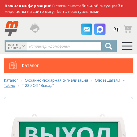
Важная информация!
В связи с нестабильной ситуацией в
мире цены на сайте могут быть неактуальными.
заказать
0
0 р.
звонок
искать
в имени
Каталог
Каталог
Охранно-пожарная сигнализация
Оповещатели
Табло
Т 220-ОП "Выход"