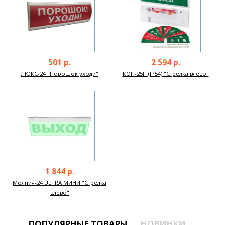
501 р.
2 594 р.
ЛЮКС-24 "Порошок уходи"
КОП-25П (IP54) "Стрелка влево"
1 844 р.
Молния-24 ULTRA МИНИ "Стрелка
влево"
ПОПУЛЯРНЫЕ ТОВАРЫ
НОВИНКИ