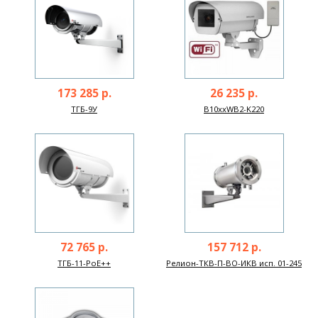
173 285 р.
26 235 р.
ТГБ-9У
B10xxWB2-K220
72 765 р.
157 712 р.
ТГБ-11-PoE++
Релион-ТКВ-П-ВО-ИКВ исп. 01-245