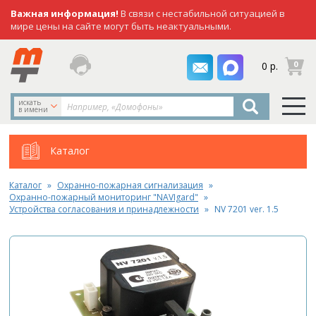
Важная информация!
В связи с нестабильной ситуацией в
мире цены на сайте могут быть неактуальными.
заказать
0
0 р.
звонок
искать
в имени
Каталог
Каталог
Охранно-пожарная сигнализация
Охранно-пожарный мониторинг "NAVIgard"
Устройства согласования и принадлежности
NV 7201 ver. 1.5