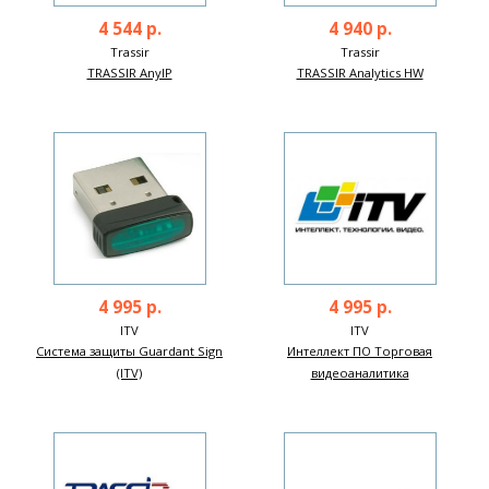
4 544 р.
4 940 р.
Trassir
Trassir
TRASSIR AnyIP
TRASSIR Analytics HW
4 995 р.
4 995 р.
ITV
ITV
Система защиты Guardant Sign
Интеллект ПО Торговая
(ITV)
видеоаналитика