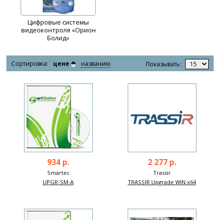
Цифровые системы
видеоконтроля «Орион
Болид»
Сортировка:
цене
названию
Показывать:
934 р.
2 277 р.
Smartec
Trassir
UPGR-SM-A
TRASSIR Upgrade WIN х64