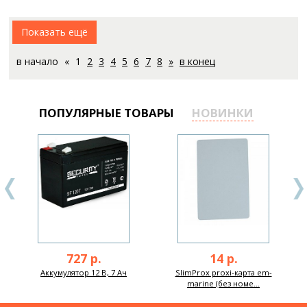
Показать ещё
в начало
«
1
2
3
4
5
6
7
8
»
в конец
ПОПУЛЯРНЫЕ ТОВАРЫ
НОВИНКИ
727 р.
14 р.
Аккумулятор 12 В, 7 Ач
SlimProx proxi-карта em-
marine (без номе...