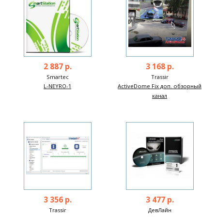
2 887 р.
3 168 р.
Smartec
Trassir
L-NEYRO-1
ActiveDome Fix доп. обзорный
канал
3 356 р.
3 477 р.
Trassir
ДевЛайн