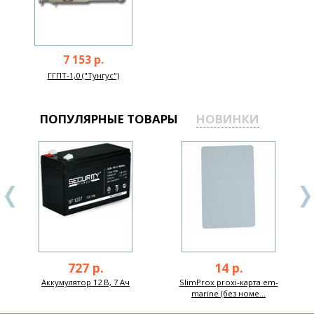
7 153 р.
ГГПТ-1,0 ("Тунгус")
ПОПУЛЯРНЫЕ ТОВАРЫ
НОВИНКИ
727 р.
14 р.
Аккумулятор 12 В, 7 Ач
SlimProx proxi-карта em-
marine (без номе...