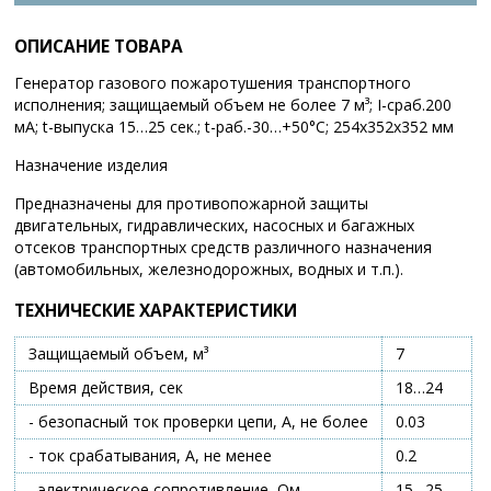
ОПИСАНИЕ ТОВАРА
Генератор газового пожаротушения транспортного
исполнения; защищаемый объем не более 7 м³; I-сраб.200
мА; t-выпуска 15…25 сек.; t-раб.-30…+50°С; 254х352х352 мм
Назначение изделия
Предназначены для противопожарной защиты
двигательных, гидравлических, насосных и багажных
отсеков транспортных средств различного назначения
(автомобильных, железнодорожных, водных и т.п.).
ТЕХНИЧЕСКИЕ ХАРАКТЕРИСТИКИ
Защищаемый объем, м³
7
Время действия, сек
18…24
- безопасный ток проверки цепи, А, не более
0.03
- ток срабатывания, А, не менее
0.2
- электрическое сопротивление, Ом
15…25