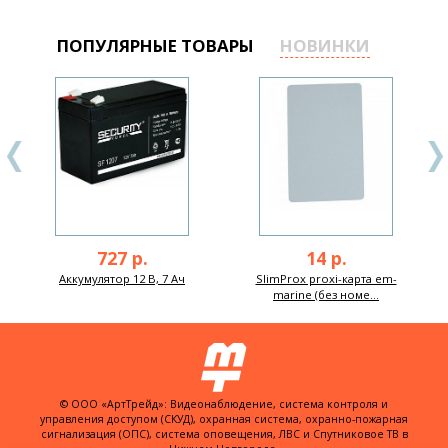
ПОПУЛЯРНЫЕ ТОВАРЫ
НОВИНКИ
727 р.
14 р.
Аккумулятор 12 В, 7 Ач
SlimProx proxi-карта em-
marine (без номе...
© ООО «АртТрейд»: Видеонаблюдение, система контроля и
управления доступом (СКУД), охранная система, охранно-пожарная
сигнализация (ОПС), система оповещения, ЛВС и Спутниковое ТВ в