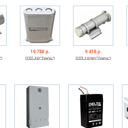
19 788 р.
9 418 р.
")
ГГПТ-3,0 ("Тунгус")
ГГПТ-1,0 (тр) ("Тунгус")
Next