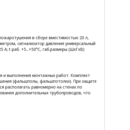
 пожаротушения в сборе вместимостью 20 л,
нометром, сигнализатор давления универсальный
 А; t-раб. +5...+50°C, габ.размеры (ШхГхВ)
ия и выполнения монтажных работ. Комплект
шения (фальшполы, фальшпотолки). При защите
я располагать равномерно на стенах по
ования дополнительных трубопроводов, что