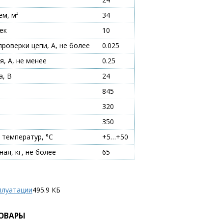
м, м³
34
ек
10
проверки цепи, А, не более
0.025
я, А, не менее
0.25
а, В
24
845
320
350
 температур, °С
+5…+50
ая, кг, не более
65
плуатации
495.9 КБ
ОВАРЫ