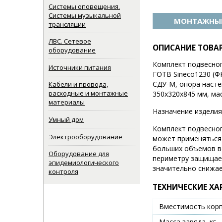
Системы оповещения.
Системы музыкальной
МОНТАЖНЫЕ
трансляции
ЛВС. Сетевое
ОПИСАНИЕ ТОВА
оборудование
Комплект подвесног
Источники питания
ГОТВ Sineco1230 (ФК
СДУ-М, опора настенн
Кабели и провода,
расходные и монтажные
350х320х845 мм, мас
материалы
Назначение изделия
Умный дом
Комплект подвесног
Электрооборудование
может применяться
больших объемов во
Оборудование для
периметру защищае
эпидемиологического
значительно снижае
контроля
ТЕХНИЧЕСКИЕ ХА
Вместимость корп
Масса заряда, кг