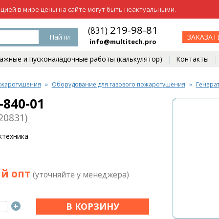
ацией в мире цены на сайте могут быть неактуальными.
219-98-81
(831)
Найти
ЗАКАЗАТ
info@multitech.pro
жные и пусконаладочные работы (калькулятор)
Контакты
ожаротушения
Оборудование для газового пожаротушения
Генера
-840-01
20831)
жтехника
й опт
(уточняйте у менеджера)
+