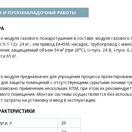
 И ПУСКОНАЛАДОЧНЫЕ РАБОТЫ
РА
о модуля газового пожаротушения в составе: модуля газового
-5-1-12)- 24 кг., э/м привод EA45М, насадок, трубопровод с ма
ая; защищаемый объем 34 м³ (при 20°C), U-пуск. 24 В, I-пуск. 0,25
са 65 кг.
о модуля предназначен для упрощения процесса проектирован
 для защиты помещений с отсутствующими скрытыми зонами ту
зможно применение нескольких КПМ, при этом их рекомендуетс
мого помещения. Монтаж системы осуществляется без использ
т затраты на установку и ввод в эксплуатацию.
РАКТЕРИСТИКИ
уса, л
20
24