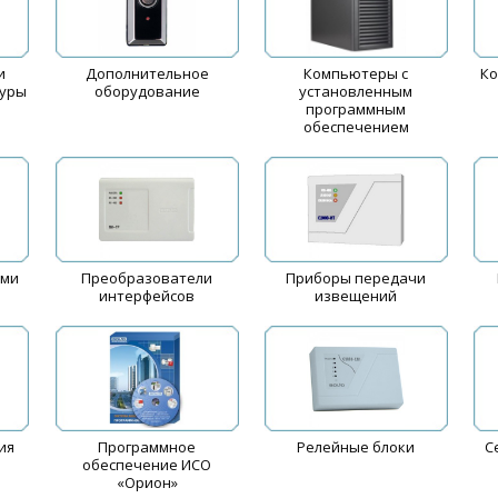
и
Дополнительное
Компьютеры с
Ко
туры
оборудование
установленным
программным
обеспечением
ыми
Преобразователи
Приборы передачи
интерфейсов
извещений
ия
Программное
Релейные блоки
С
м
обеспечение ИСО
«Орион»