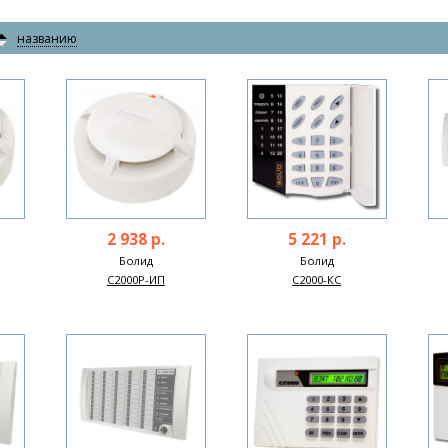
названию
2 938 р.
5 221 р.
Болид
Болид
С2000Р-ИП
С2000-КС