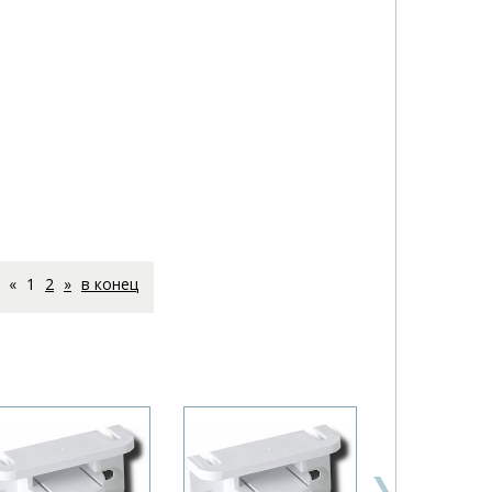
«
1
2
»
в конец