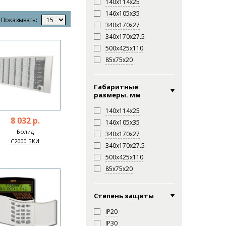
140х114х25
146х105х35
Показывать:
340х170х27
340х170х27.5
500х425х110
85х75х20
Габаритные
размеры. мм
140х114х25
8 032 р.
146х105х35
Болид
340х170х27
С2000-БКИ
340х170х27.5
500х425х110
85х75х20
Степень защиты
IP20
IP30