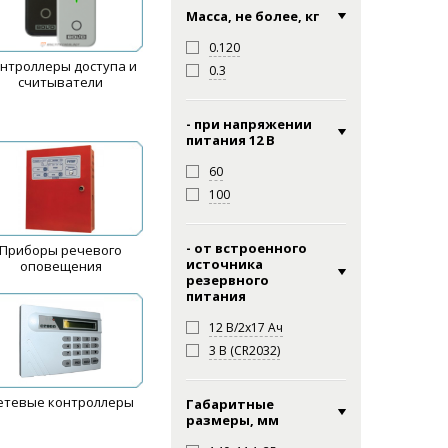
Масса, не более, кг
0.120
нтроллеры доступа и
0.3
считыватели
- при напряжении
питания 12 В
60
100
- от встроенного
Приборы речевого
источника
оповещения
резервного
питания
12 В/2х17 Ач
3 В (CR2032)
етевые контроллеры
Габаритные
размеры, мм