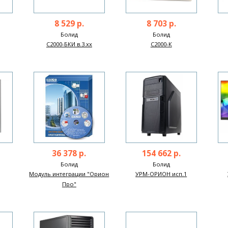
8 529 р.
8 703 р.
Болид
Болид
С2000-БКИ в.3.хх
С2000-К
36 378 р.
154 662 р.
Болид
Болид
Модуль интеграции "Орион
УРМ-ОРИОН исп.1
Про"