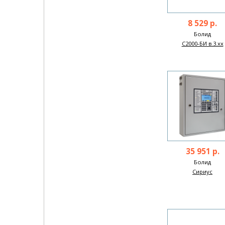
8 529 р.
Болид
С2000-БИ в.3.хх
35 951 р.
Болид
Сириус