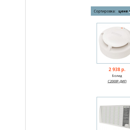
Сортировка:
цене
2 938 р.
Болид
С2000Р-ДИП