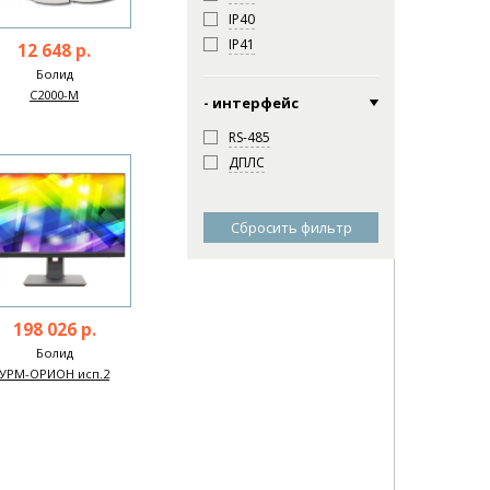
IP40
IP41
12 648 р.
Болид
С2000-М
- интерфейс
RS-485
ДПЛС
Сбросить фильтр
198 026 р.
Болид
УРМ-ОРИОН исп.2