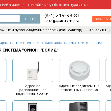
ацией в мире цены на сайте могут быть неактуальными.
219-98-81
(831)
Найти
ЗАКАЗАТ
info@multitech.pro
жные и пусконаладочные работы (калькулятор)
Контакты
арная сигнализация
Интегрированная система "ОРИОН" "Болид"
 СИСТЕМА "ОРИОН" "БОЛИД"
Адресная
Адресные подсистемы на
Ад
я
радиоканальная
основе ППК «Сигнал 10»
подсистема "С2000Р"