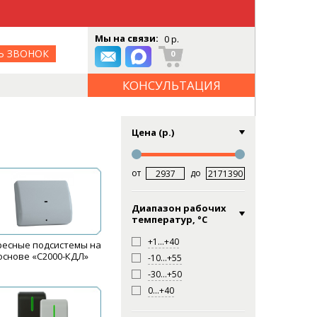
Мы на связи:
0 р.
Ь ЗВОНОК
0
КОНСУЛЬТАЦИЯ
ОНЛАЙН
Цена (р.)
от
до
Диапазон рабочих
температур, °С
+1…+40
ресные подсистемы на
основе «С2000-КДЛ»
-10…+55
-30…+50
0…+40