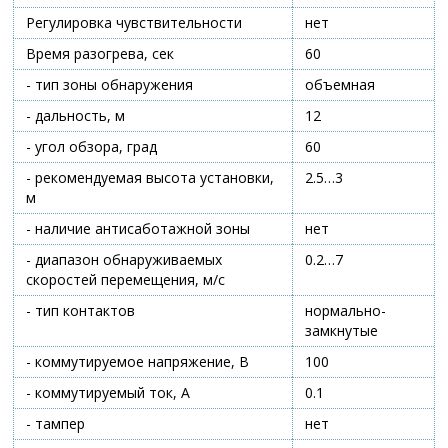
Регулировка чувствительности
нет
Время разогрева, сек
60
- тип зоны обнаружения
объемная
- дальность, м
12
- угол обзора, град
60
- рекомендуемая высота установки,
2.5…3
м
- наличие антисаботажной зоны
нет
- диапазон обнаруживаемых
0.2…7
скоростей перемещения, м/с
- тип контактов
нормально-
замкнутые
- коммутируемое напряжение, В
100
- коммутируемый ток, А
0.1
- тампер
нет