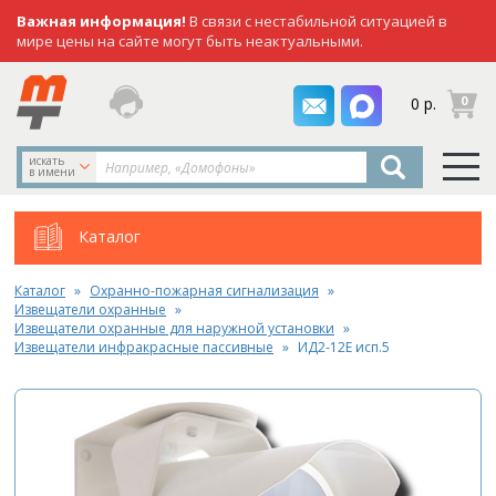
Важная информация!
В связи с нестабильной ситуацией в
мире цены на сайте могут быть неактуальными.
заказать
0
0 р.
звонок
искать
в имени
Каталог
Каталог
Охранно-пожарная сигнализация
Извещатели охранные
Извещатели охранные для наружной установки
Извещатели инфракрасные пассивные
ИД2-12Е исп.5