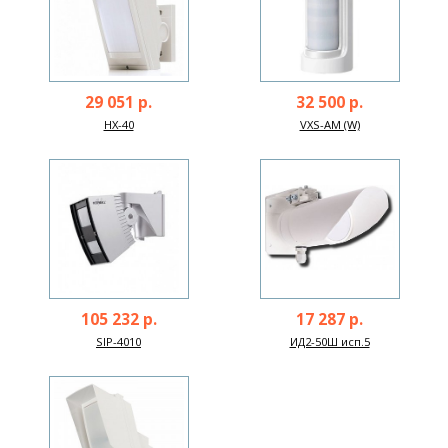
29 051 р.
32 500 р.
HX-40
VXS-AM (W)
105 232 р.
17 287 р.
SIP-4010
ИД2-50Ш исп.5