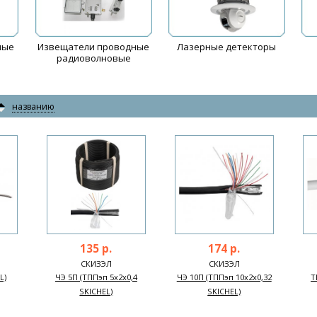
ные
Извещатели проводные
Лазерные детекторы
радиоволновые
названию
135 р.
174 р.
СКИЗЭЛ
СКИЗЭЛ
L)
ЧЭ 5П (ТППэп 5х2х0,4
ЧЭ 10П (ТППэп 10х2х0,32
Т
SKICHEL)
SKICHEL)