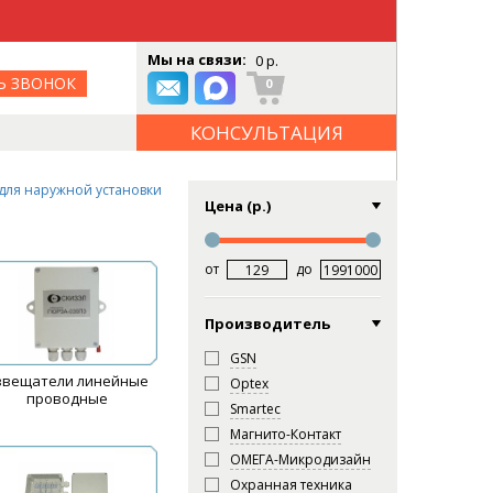
Мы на связи:
0 р.
Ь ЗВОНОК
0
КОНСУЛЬТАЦИЯ
ОНЛАЙН
для наружной установки
Цена (р.)
от
до
Производитель
GSN
звещатели линейные
Optex
проводные
Smartec
Магнито-Контакт
ОМЕГА-Микродизайн
Охранная техника