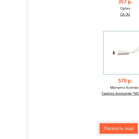
357 р.
Optex
CA-3U
570 р.
Магнито-Контак
Тампер вскрытия "М
Показать ещё