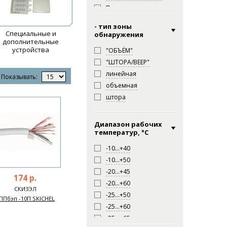
Полисервис
Риэлта
- тип зоны
СКИЗЭЛ
Специальные и
обнаружения
дополнительные
СПЭК
устройства
"ОБЪЁМ"
ЮМИРС
"ШТОРА/ВЕЕР"
линейная
Показывать:
объемная
штора
Диапазон рабочих
температур, °С
-10…+40
-10…+50
-20…+45
174 р.
-20…+60
СКИЗЭЛ
-25…+50
ППбэп -10П SKICHEL
-25…+60
-25…+65