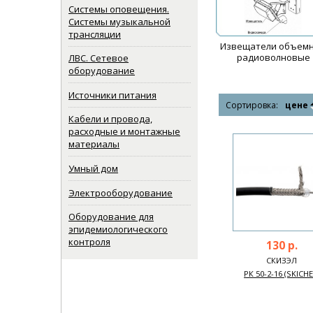
Системы оповещения.
Системы музыкальной
трансляции
Извещатели объем
радиоволновые
ЛВС. Сетевое
оборудование
Источники питания
Сортировка:
цене
Кабели и провода,
расходные и монтажные
материалы
Умный дом
Электрооборудование
Оборудование для
эпидемиологического
контроля
130 р.
СКИЗЭЛ
РК 50-2-16 (SKICHE