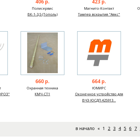
406 р.
423 р.
Полисервис
Магнито-Контакт
О
ВК-1-3,5 (Тополь)
Тампер вскрытия "Аякс"
660 р.
664 р.
т
Охранная техника
ЮМИРС
ОРОЗ"
КМЧ-СТ1
Оконечное устройство для
ВЧЭ ЮСДП.425913...
в начало
«
1
2
3
4
5
6
7