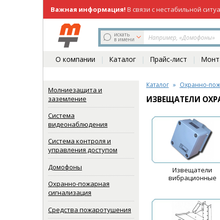
Важная информация!
В связи с нестабильной ситу
219-98-81
(831)
искать
в имени
О компании
Каталог
Прайс-лист
Монта
Каталог
Охранно-пож
Молниезащита и
заземление
ИЗВЕЩАТЕЛИ ОХР
Система
видеонаблюдения
Система контроля и
управления доступом
Домофоны
Извещатели
вибрационные
Охранно-пожарная
сигнализация
Средства пожаротушения