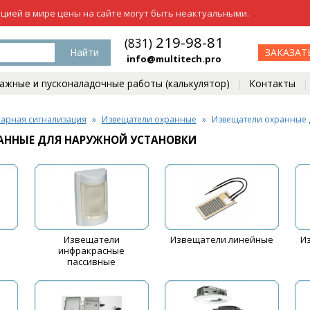
ацией в мире цены на сайте могут быть неактуальными.
219-98-81
(831)
Найти
ЗАКАЗАТ
info@multitech.pro
жные и пусконаладочные работы (калькулятор)
Контакты
арная сигнализация
Извещатели охранные
Извещатели охранные 
АННЫЕ ДЛЯ НАРУЖНОЙ УСТАНОВКИ
Извещатели
Извещатели линейные
И
инфракрасные
пассивные