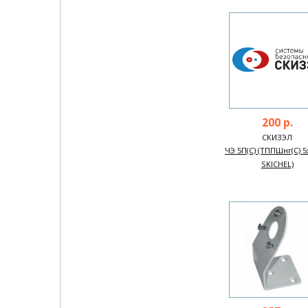
200 р.
СКИЗЭЛ
ЧЭ 5П(С) (ТППШнг(С) 5
SKICHEL)