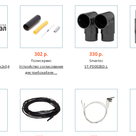
302 р.
330 р.
Полисервис
Smartec
х2х0,4
Устройство согласования
ST-PD002BD-L
для трибокабеля ...