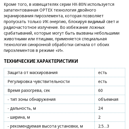
Кроме того, в извещателях серии HX-80N используется
запатентованная OPTEX технология двойного
экранирования пироэлемента, которая позволяет
пропускать только ИК-энергию, блокируя видимый свет и
радиочастотное излучение. Во избежание ложных
срабатываний, которые могут быть вызваны небольшими
животными или птицами, применяется специальная
технология синхронной обработки сигнала от обоих
пироэлементов в режиме «И».
ТЕХНИЧЕСКИЕ ХАРАКТЕРИСТИКИ
Защита от маскирования
есть
Регулировка чувствительности
есть
Время разогрева, сек
60
- тип зоны обнаружения
объемная
- дальность, м
24
- ширина, м
2
- рекомендуемая высота установки, м
2.5…3