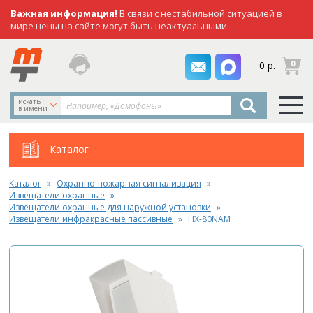
Важная информация!
В связи с нестабильной ситуацией в
мире цены на сайте могут быть неактуальными.
заказать
0
0 р.
звонок
искать
в имени
Каталог
Каталог
Охранно-пожарная сигнализация
Извещатели охранные
Извещатели охранные для наружной установки
Извещатели инфракрасные пассивные
HX-80NAM