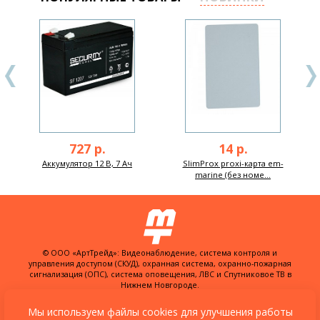
727 р.
14 р.
Аккумулятор 12 В, 7 Ач
SlimProx proxi-карта em-
marine (без номе...
© ООО «АртТрейд»: Видеонаблюдение, система контроля и
управления доступом (СКУД), охранная система, охранно-пожарная
сигнализация (ОПС), система оповещения, ЛВС и Спутниковое ТВ в
Нижнем Новгороде.
603074, Россия, г. Нижний Новгород,
ул. Куйбышева, д. 30Б, офис 22
Мы используем файлы cookies для улучшения работы