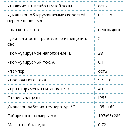
- наличие антисаботажной зоны
есть
- диапазон обнаруживаемых скоростей
0.3…1.5
перемещения, м/с
- тип контактов
перекидные
- длительность тревожного извещения,
2
сек
- коммутируемое напряжение, В
28
- коммутируемый ток, А
0.1
- тампер
есть
- постоянного тока
9.5…18
- при напряжении питания 12 В
40
Степень защиты
IP55
Диапазон рабочих температур, °С
-35…+60
Габаритные размеры мм
197х93х286
Масса, не более, кг
0.72