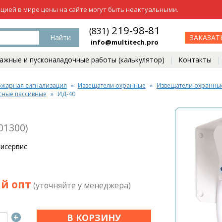
ацией в мире цены на сайте могут быть неактуальными.
219-98-81
(831)
Найти
ЗАКАЗАТ
info@multitech.pro
жные и пусконаладочные работы (калькулятор)
Контакты
жарная сигнализация
Извещатели охранные
Извещатели охранные
сные пассивные
ИД-40
01300)
лисервис
й опт
(уточняйте у менеджера)
+