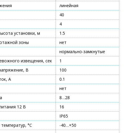
ужения
линейная
40
4
ысота установки, м
1.5
ботажной зоны
нет
нормально-замкнутые
ревожного извещения, сек
1
напряжение, В
100
ок, А
0.1
нет
а
8…28
питания 12 В
16
IP65
 температур, °С
-40…+50