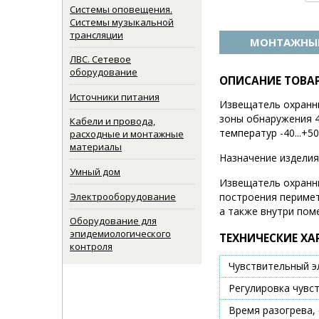
Системы оповещения.
Системы музыкальной
трансляции
МОНТАЖНЫЕ
ЛВС. Сетевое
оборудование
ОПИСАНИЕ ТОВА
Источники питания
Извещатель охранны
зоны обнаружения 4 
Кабели и провода,
температур -40...+5
расходные и монтажные
материалы
Назначение изделия
Умный дом
Извещатель охранны
Электрооборудование
построения перимет
а также внутри пом
Оборудование для
эпидемиологического
ТЕХНИЧЕСКИЕ ХА
контроля
Чувствительный э
Регулировка чувс
Время разогрева, 