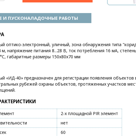
 И ПУСКОНАЛАДОЧНЫЕ РАБОТЫ
РА
й оптико-электронный, уличный, зона обнаружения типа "корид
м, напряжение питания 8...28 В, ток потребления 16 мА, степе
0°С, габаритные размеры 150х80х70 мм
й «ИД-40» предназначен для регистрации появления объектов в
ральных рубежей охраны объектов, протяженных участков мес
ещений.
РАКТЕРИСТИКИ
лемент
2-х площадной PIR элемент
твительности
нет
сек
60