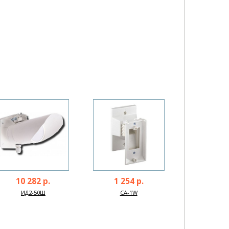
10 282 р.
1 254 р.
ИД2-50Ш
CA-1W