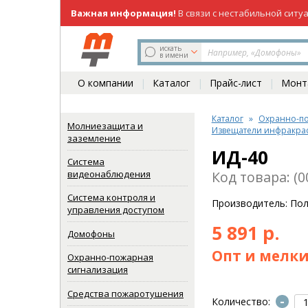
Важная информация!
В связи с нестабильной ситу
219-98-81
(831)
искать
в имени
О компании
Каталог
Прайс-лист
Монта
Каталог
Охранно-по
Молниезащита и
Извещатели инфракра
заземление
ИД-40
Система
видеонаблюдения
Код товара: (0
Система контроля и
Производитель: По
управления доступом
5 891 р.
Домофоны
Опт и мелки
Охранно-пожарная
сигнализация
Средства пожаротушения
-
Количество: