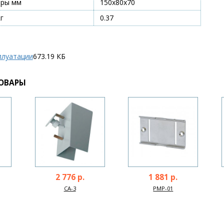
еры мм
150х80х70
г
0.37
плуатации
673.19 КБ
ОВАРЫ
2 776 р.
1 881 р.
CA-3
PMP-01