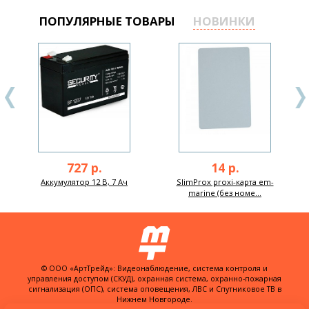
ПОПУЛЯРНЫЕ ТОВАРЫ
НОВИНКИ
727 р.
14 р.
Аккумулятор 12 В, 7 Ач
SlimProx proxi-карта em-
marine (без номе...
© ООО «АртТрейд»: Видеонаблюдение, система контроля и
управления доступом (СКУД), охранная система, охранно-пожарная
сигнализация (ОПС), система оповещения, ЛВС и Спутниковое ТВ в
Нижнем Новгороде.