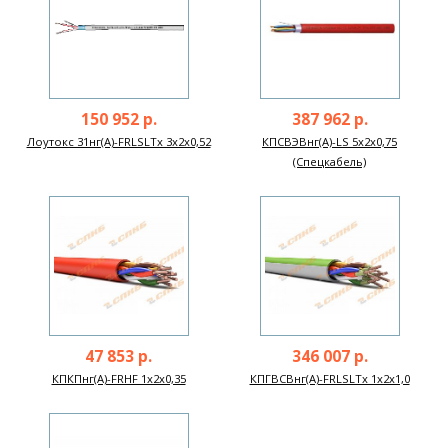
150 952 р.
387 962 р.
Лоутокс 31нг(А)-FRLSLTx 3х2х0,52
КПСВЭВнг(А)-LS 5х2х0,75
(Спецкабель)
47 853 р.
346 007 р.
КПКПнг(А)-FRHF 1х2х0,35
КПГВСВнг(А)-FRLSLTx 1х2х1,0