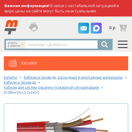
Важная информация!
В связи с нестабильной ситуацией в
мире цены на сайте могут быть неактуальными.
заказать
0
0 р.
звонок
искать
в имени
Каталог
Каталог
Кабели и провода, расходные и монтажные материалы
Кабели и провода
Кабели для систем охранно-пожарной сигнализации
КСВВнг(А)-LS 2х2х0,5