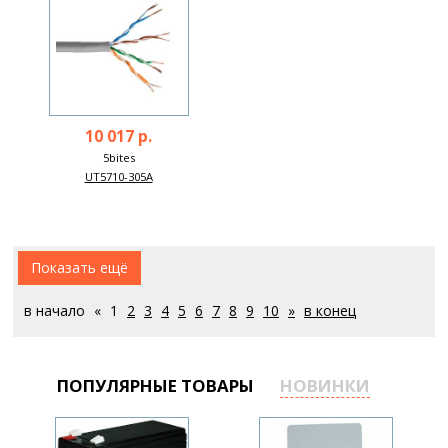
10 017 р.
5bites
UT5710-305A
Показать ещё
в начало
«
1
2
3
4
5
6
7
8
9
10
»
в конец
ПОПУЛЯРНЫЕ ТОВАРЫ
НОВИНКИ