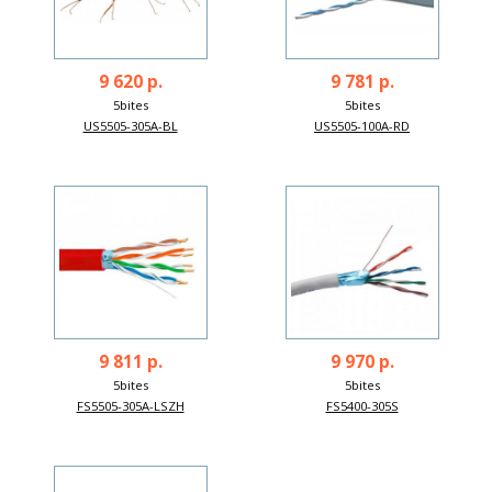
9 620 р.
9 781 р.
5bites
5bites
US5505-305A-BL
US5505-100A-RD
9 811 р.
9 970 р.
5bites
5bites
FS5505-305A-LSZH
FS5400-305S