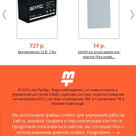
727 р.
14 р.
Аккумулятор 12 В, 7 Ач
SlimProx proxi-карта em-
marine (без номе...
© ООО «АртТрейд»: Видеонаблюдение, система контроля и
управления доступом (СКУД), охранная система, охранно-пожарная
сигнализация (ОПС), система оповещения, ЛВС и Спутниковое ТВ в
Нижнем Новгороде.
603074, Россия, г. Нижний Новгород,
ул. Куйбышева, д. 30Б, офис 22
Мы используем файлы cookies для улучшения работы
сайта, анализа трафика и персонализации контента.
Разработка сайта:
XSite.PRO
и
Студия
Продолжая пользоваться сайтом, вы соглашаетесь с
«Протон»
использованием файлов cookies. Подробнее — в