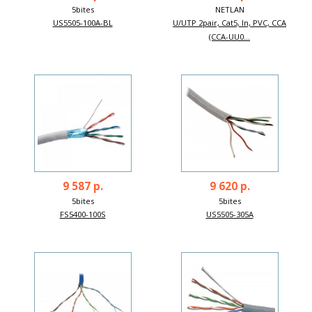
5bites
NETLAN
US5505-100A-BL
U/UTP 2pair, Cat5, In, PVC, CCA
(CCA-UU0...
9 587 р.
9 620 р.
5bites
5bites
FS5400-100S
US5505-305A