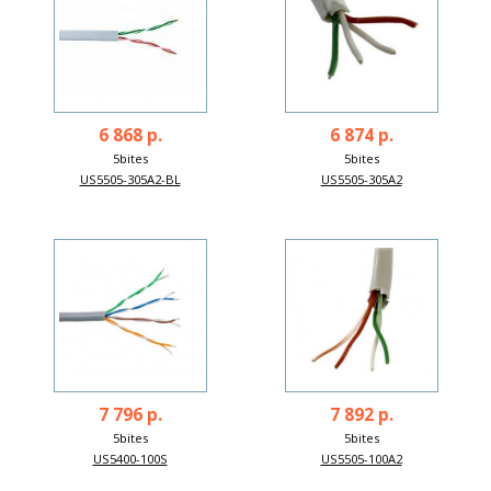
6 868 р.
6 874 р.
5bites
5bites
US5505-305A2-BL
US5505-305A2
7 796 р.
7 892 р.
5bites
5bites
US5400-100S
US5505-100A2