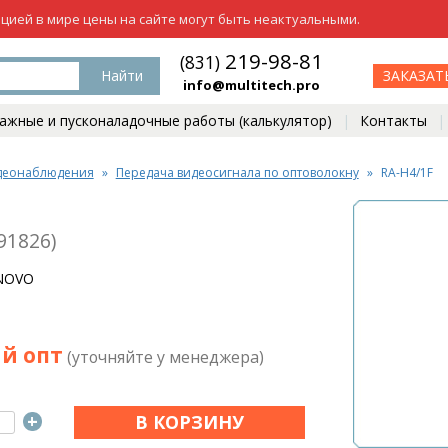
ацией в мире цены на сайте могут быть неактуальными.
219-98-81
(831)
Найти
ЗАКАЗАТ
info@multitech.pro
жные и пусконаладочные работы (калькулятор)
Контакты
деонаблюдения
Передача видеосигнала по оптоволокну
RA-H4/1F
91826)
SNOVO
й опт
(уточняйте у менеджера)
+