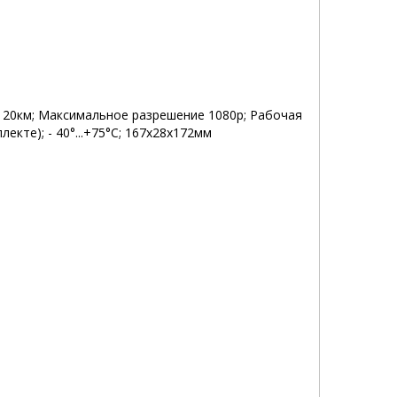
 20км; Максимальное разрешение 1080p; Рабочая
кте); - 40°...+75°C; 167x28x172мм