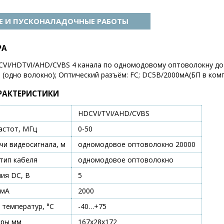
 И ПУСКОНАЛАДОЧНЫЕ РАБОТЫ
РА
VI/HDTVI/AHD/CVBS 4 канала по одномодовому оптоволокну до
(одно волокно); Оптический разъём: FC; DC5В/2000мА(БП в компле
РАКТЕРИСТИКИ
HDCVI/TVI/AHD/CVBS
астот, МГц
0-50
чи видеосигнала, м
одномодовое оптоволокно 20000
тип кабеля
одномодовое оптоволокно
ия DC, В
5
 мА
2000
 температур, °С
-40…+75
еры мм
167х28х172