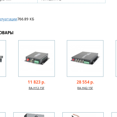
плуатации
766.89 КБ
ОВАРЫ
11 823 р.
28 554 р.
RA-H12-15F
RA-H42-15F