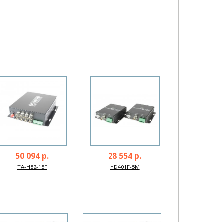
50 094 р.
28 554 р.
TA-H82-15F
HD401F-5M