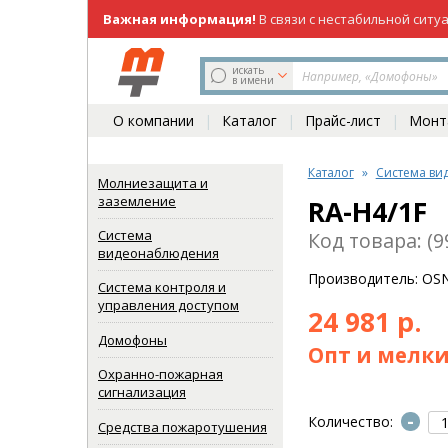
Важная информация!
В связи с нестабильной ситу
219-98-81
(831)
искать
в имени
О компании
Каталог
Прайс-лист
Монта
Каталог
Система ви
Молниезащита и
заземление
RA-H4/1F
Система
Код товара: (9
видеонаблюдения
Производитель: O
Система контроля и
управления доступом
24 981 р.
Домофоны
Опт и мелки
Охранно-пожарная
сигнализация
-
Количество:
Средства пожаротушения