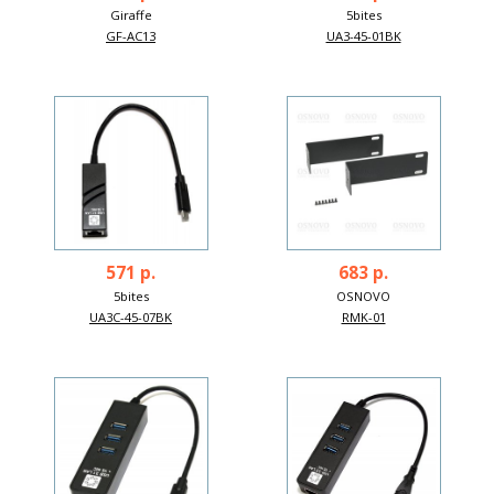
Giraffe
5bites
GF-AC13
UA3-45-01BK
571 р.
683 р.
5bites
OSNOVO
UA3C-45-07BK
RMK-01