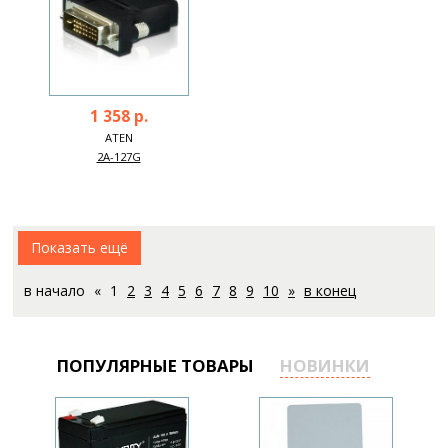
1 358 р.
ATEN
2A-127G
Показать ещё
в начало
«
1
2
3
4
5
6
7
8
9
10
»
в конец
ПОПУЛЯРНЫЕ ТОВАРЫ
НОВИНКИ