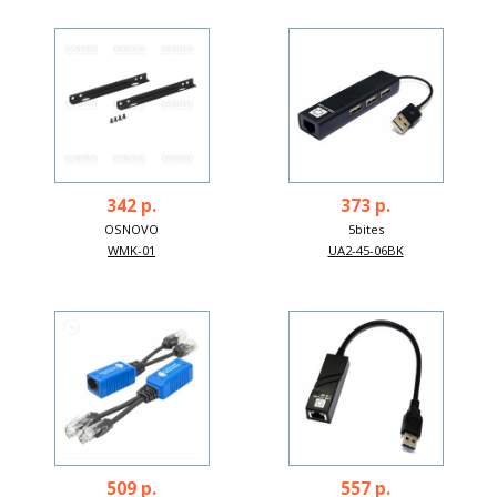
342 р.
373 р.
OSNOVO
5bites
WMK-01
UA2-45-06BK
509 р.
557 р.