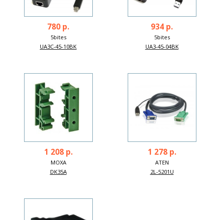
780 р.
934 р.
5bites
5bites
UA3C-45-10BK
UA3-45-04BK
1 208 р.
1 278 р.
MOXA
ATEN
DK35A
2L-5201U