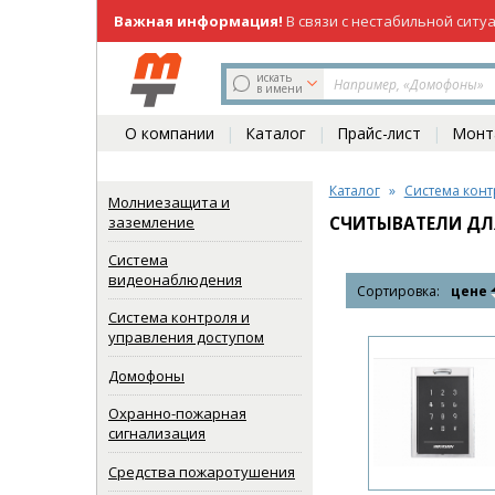
Важная информация!
В связи с нестабильной ситу
219-98-81
(831)
искать
в имени
О компании
Каталог
Прайс-лист
Монта
Каталог
Система конт
Молниезащита и
заземление
СЧИТЫВАТЕЛИ ДЛЯ
Система
видеонаблюдения
Сортировка:
цене
Система контроля и
управления доступом
Домофоны
Охранно-пожарная
сигнализация
Средства пожаротушения