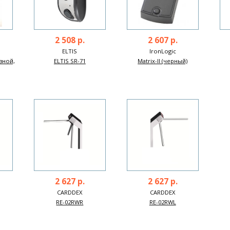
2 508 р.
2 607 р.
ELTIS
IronLogic
езной,
ELTIS SR-71
Matrix-II (черный)
2 627 р.
2 627 р.
CARDDEX
CARDDEX
RE-02RWR
RE-02RWL