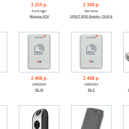
2 255 р.
2 308 р.
IronLogic
Бастион
Модуль RZ4
SPRUT RFID Reader-15GR-K
2 468 р.
2 468 р.
CARDDEX
CARDDEX
RD M
RD E