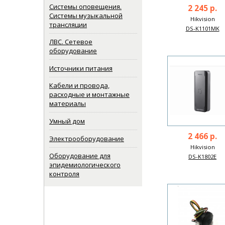
Системы оповещения.
2 245 р.
Системы музыкальной
Hikvision
трансляции
DS-K1101MK
ЛВС. Сетевое
оборудование
Источники питания
Кабели и провода,
расходные и монтажные
материалы
Умный дом
2 466 р.
Электрооборудование
Hikvision
Оборудование для
DS-K1802E
эпидемиологического
контроля