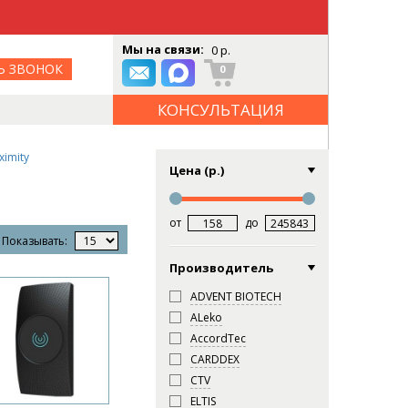
Мы на связи:
0 р.
Ь ЗВОНОК
0
КОНСУЛЬТАЦИЯ
ОНЛАЙН
ximity
Цена (р.)
от
до
Показывать:
Производитель
ADVENT BIOTECH
ALeko
AccordTec
CARDDEX
CTV
ELTIS