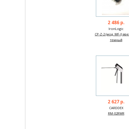
2 486 р.
IronLogic
CP-Z-2 (мод. MF-I) вр
темный
2 627 р.
CARDDEX
RM-02RWR