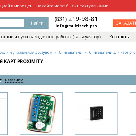
ацией в мире цены на сайте могут быть неактуальными.
219-98-81
(831)
Найти
ЗАКАЗАТ
info@multitech.pro
жные и пусконаладочные работы (калькулятор)
Контакты
роля и управления доступом
Считыватели
Считыватели для карт pro
 КАРТ PROXIMITY
названию