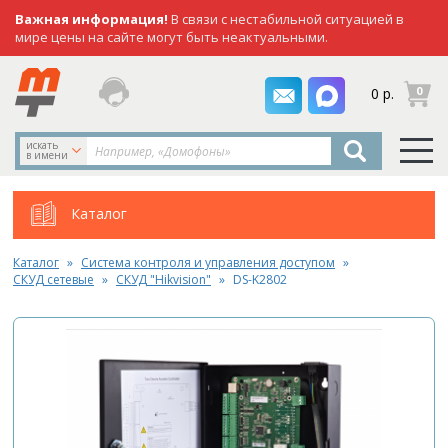
Важная информация!
В связи с нестабильной ситуацией в
мире цены на сайте могут быть неактуальными.
заказать
0
0 р.
звонок
искать
в имени
Каталог
Каталог
Система контроля и управления доступом
СКУД сетевые
СКУД "Hikvision"
DS-K2802