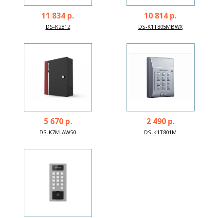
11 834 р.
10 814 р.
DS-K2812
DS-K1T805MBWX
5 670 р.
2 490 р.
DS-K7M-AW50
DS-K1T801M