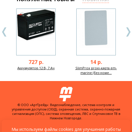
727 р.
14 р.
Аккумулятор 12 В, 7 Ач
SlimProx proxi-карта em-
marine (без номе...
© ООО «АртТрейд»: Видеонаблюдение, система контроля и
управления доступом (СКУД), охранная система, охранно-пожарная
сигнализация (ОПС), система оповещения, ЛВС и Спутниковое ТВ в
Нижнем Новгороде.
603074, Россия, г. Нижний Новгород,
ул. Куйбышева, д. 30Б, офис 22
Мы используем файлы cookies для улучшения работы