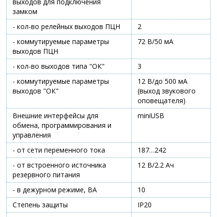
выходов для подключения
замком
- кол-во релейных выходов ПЦН
2
- коммутируемые параметры
72 В/50 мА
выходов ПЦН
- кол-во выходов типа "ОК"
3
- коммутируемые параметры
12 В/до 500 мА
выходов "ОК"
(выход звукового
оповещателя)
Внешние интерфейсы для
miniUSB
обмена, программирования и
управления
- от сети переменного тока
187…242
- от встроенного источника
12 В/2.2 Ач
резервного питания
- в дежурном режиме, ВА
10
Степень защиты
IP20