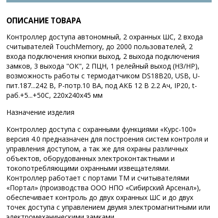
ОПИСАНИЕ ТОВАРА
Контроллер доступа автономный, 2 охранных ШС, 2 входа
считывателей TouchMemory, до 2000 пользователей, 2
входа подключения кнопки выход, 2 выхода подключения
замков, 3 выхода "ОК", 2 ПЦН, 1 релейный выход (НЗ/НР),
возможность работы с термодатчиком DS18В20, USB, U-
пит.187...242 В, P-потр.10 ВА, под АКБ 12 В 2.2 Ач, IP20, t-
раб.+5...+50С, 220x240x45 мм
Назначение изделия
Контроллер доступа с охранными функциями «Курс-100»
версия 4.0 предназначен для построения систем контроля и
управления доступом, а так же для охраны различных
объектов, оборудованных электроконтактными и
токопотребляющими охранными извещателями.
Контроллер работает с портами ТМ и считывателями
«Портал» (производства ООО НПО «Сибирский Арсенал»),
обеспечивает контроль до двух охранных ШС и до двух
точек доступа с управлением двумя электромагнитными или
электромеханическими замками.