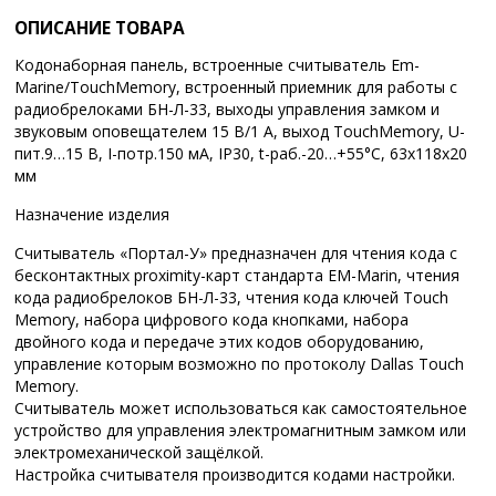
ОПИСАНИЕ ТОВАРА
Кодонаборная панель, встроенные считыватель Em-
Marine/TouchMemory, встроенный приемник для работы с
радиобрелоками БН-Л-33, выходы управления замком и
звуковым оповещателем 15 В/1 А, выход TouchMemory, U-
пит.9…15 В, I-потр.150 мА, IP30, t-раб.-20…+55°С, 63x118x20
мм
Назначение изделия
Считыватель «Портал-У» предназначен для чтения кода с
бесконтактных proximity-карт стандарта EM-Marin, чтения
кода радиобрелоков БН-Л-33, чтения кода ключей Touch
Memory, набора цифрового кода кнопками, набора
двойного кода и передаче этих кодов оборудованию,
управление которым возможно по протоколу Dallas Touch
Memory.
Считыватель может использоваться как самостоятельное
устройство для управления электромагнитным замком или
электромеханической защёлкой.
Настройка считывателя производится кодами настройки.