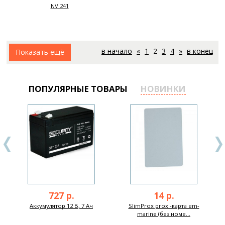
NV 241
в начало
«
1
2
3
4
»
в конец
Показать ещё
ПОПУЛЯРНЫЕ ТОВАРЫ
НОВИНКИ
727 р.
14 р.
Аккумулятор 12 В, 7 Ач
SlimProx proxi-карта em-
marine (без номе...