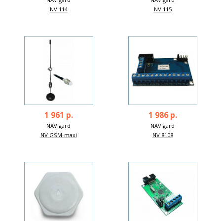
NV 114
NV 115
1 961 р.
1 986 р.
NAVIgard
NAVIgard
NV GSM-maxi
NV 8108