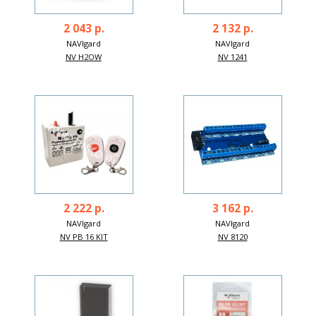
2 043 р.
2 132 р.
NAVIgard
NAVIgard
NV H2OW
NV 1241
2 222 р.
3 162 р.
NAVIgard
NAVIgard
NV PB 16 KIT
NV 8120